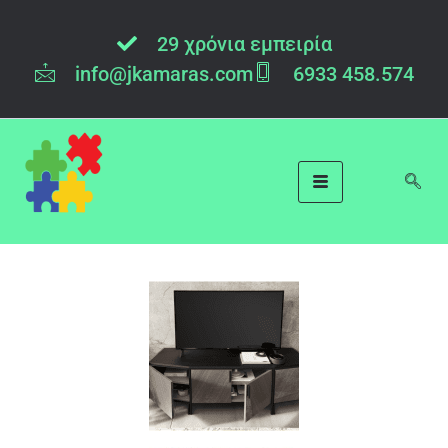
29 χρόνια εμπειρία
info@jkamaras.com
6933 458.574
Αρχική > Προσφορές > Καθιστικό > Έπιπλα τηλεόρασης